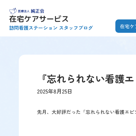
【こ
【こ
【こ
[共
こ
こ
こ
通
ま
か
か
ヘ
在宅ケ
訪問看護ステーション スタッフブログ
で
ら
ら
ッ
共
本
共
ダ
通
文
通
ー
メ
で
ヘ
を
ニ
す】
ッ
飛
ュ
『忘れられない看護エ
ダ
ば
ー
ー
し
で
2025年8月25日
で
て
す】
す】
本
文
先月、大好評だった「忘れられない看護エピ
へ]