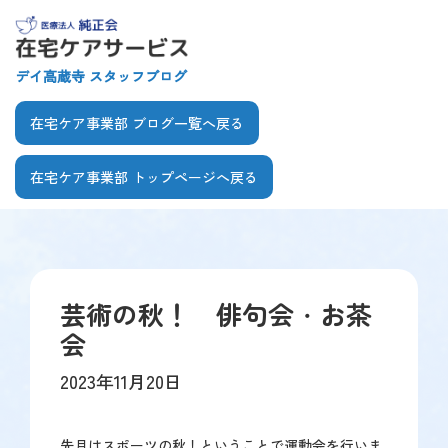
【こ
[共
こ
通
か
ヘ
デイ高蔵寺 スタッフブログ
ら
ッ
共
ダ
在宅ケア事業部 ブログ一覧へ戻る
通
ー
ヘ
を
在宅ケア事業部 トップページへ戻る
ッ
飛
ダ
ば
【こ
【こ
ー
し
こ
こ
で
て
ま
か
す】
本
で
ら
文
芸術の秋！ 俳句会・お茶
共
本
へ]
会
通
文
メ
で
2023年11月20日
ニ
す】
ュ
ー
先月はスポーツの秋！ということで運動会を行いま