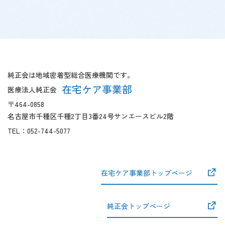
【こ
【共
こ
通
ま
フ
純正会は地域密着型総合医療機関です。
で
ッ
在宅ケア事業部
医療法人純正会
本
タ
〒464-0858
文
ー
名古屋市千種区千種2丁目3番24号サンエースビル2階
で
開
す】
始】
TEL：
052-744-5077
在宅ケア事業部トップページ
純正会トップページ