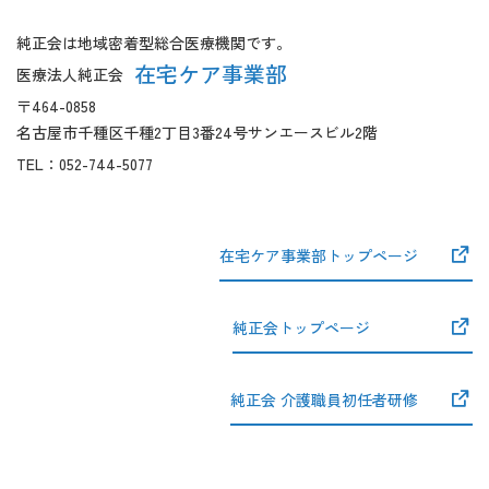
こ
通
ま
フ
純正会は地域密着型総合医療機関です。
で
ッ
在宅ケア事業部
医療法人純正会
本
タ
〒464-0858
文
ー
名古屋市千種区千種2丁目3番24号サンエースビル2階
で
開
す】
始】
TEL：
052-744-5077
在宅ケア事業部トップページ
純正会トップページ
純正会 介護職員初任者研修