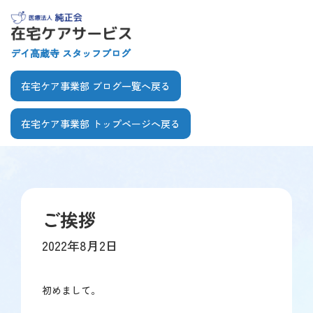
【こ
[共
こ
通
か
ヘ
デイ高蔵寺 スタッフブログ
ら
ッ
共
ダ
在宅ケア事業部 ブログ一覧へ戻る
通
ー
ヘ
を
在宅ケア事業部 トップページへ戻る
ッ
飛
ダ
ば
【こ
【こ
ー
し
こ
こ
で
て
ま
か
す】
本
で
ら
文
ご挨拶
共
本
へ]
通
文
2022年8月2日
メ
で
ニ
す】
ュ
初めまして。
ー