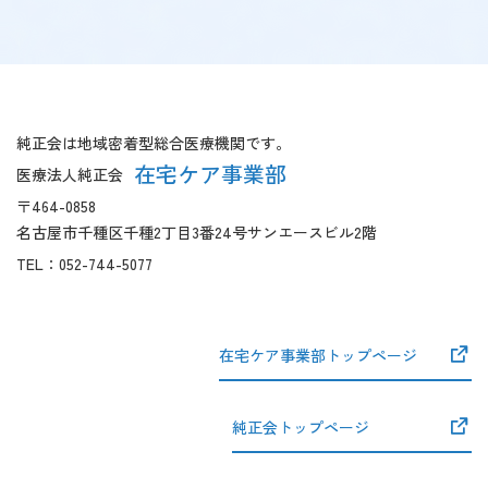
【こ
【共
こ
通
ま
フ
純正会は地域密着型総合医療機関です。
で
ッ
在宅ケア事業部
医療法人純正会
本
タ
〒464-0858
文
ー
名古屋市千種区千種2丁目3番24号サンエースビル2階
で
開
す】
始】
TEL：
052-744-5077
在宅ケア事業部トップページ
純正会トップページ