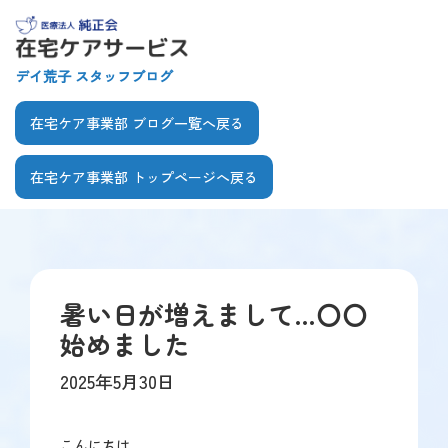
【こ
[共
こ
通
か
ヘ
デイ荒子 スタッフブログ
ら
ッ
共
ダ
在宅ケア事業部 ブログ一覧へ戻る
通
ー
ヘ
を
在宅ケア事業部 トップページへ戻る
ッ
飛
ダ
ば
【こ
【こ
ー
し
こ
こ
で
て
ま
か
す】
本
で
ら
文
暑い日が増えまして…〇〇
共
本
へ]
始めました
通
文
メ
で
2025年5月30日
ニ
す】
ュ
ー
こんにちは。