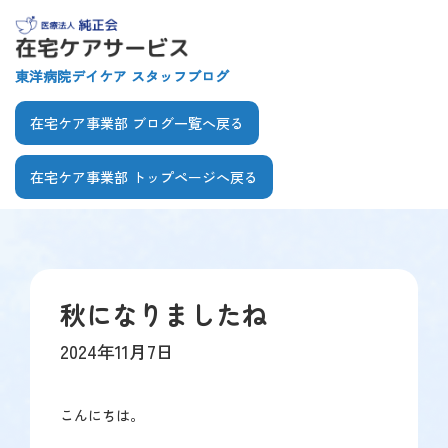
【こ
[共
こ
通
か
ヘ
東洋病院デイケア スタッフブログ
ら
ッ
共
ダ
在宅ケア事業部 ブログ一覧へ戻る
通
ー
ヘ
を
在宅ケア事業部 トップページへ戻る
ッ
飛
ダ
ば
【こ
【こ
ー
し
こ
こ
で
て
ま
か
す】
本
で
ら
文
秋になりましたね
共
本
へ]
通
文
2024年11月7日
メ
で
ニ
す】
ュ
こんにちは。
ー