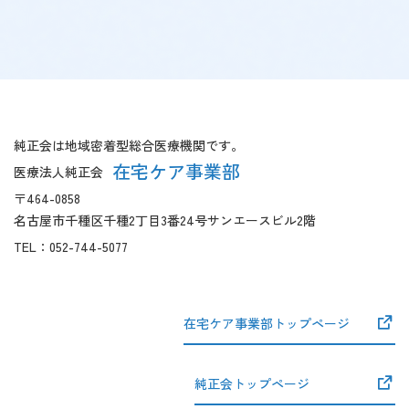
【こ
【共
こ
通
ま
フ
純正会は地域密着型総合医療機関です。
で
ッ
在宅ケア事業部
医療法人純正会
本
タ
〒464-0858
文
ー
名古屋市千種区千種2丁目3番24号サンエースビル2階
で
開
す】
始】
TEL：
052-744-5077
在宅ケア事業部トップページ
純正会トップページ