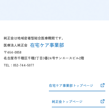
【こ
【共
こ
通
ま
フ
純正会は地域密着型総合医療機関です。
で
ッ
在宅ケア事業部
医療法人純正会
本
タ
〒464-0858
文
ー
名古屋市千種区千種2丁目3番24号サンエースビル2階
で
開
す】
始】
TEL：
052-744-5077
在宅ケア事業部トップページ
純正会トップページ