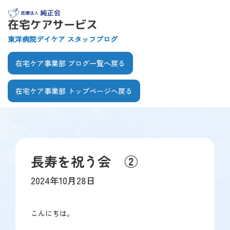
【こ
[共
こ
通
か
ヘ
東洋病院デイケア スタッフブログ
ら
ッ
共
ダ
在宅ケア事業部 ブログ一覧へ戻る
通
ー
ヘ
を
在宅ケア事業部 トップページへ戻る
ッ
飛
ダ
ば
【こ
【こ
ー
し
こ
こ
で
て
ま
か
す】
本
で
ら
文
長寿を祝う会 ②
共
本
へ]
通
文
2024年10月28日
メ
で
ニ
す】
ュ
こんにちは。
ー