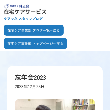
【こ
[共
こ
通
か
ヘ
ケアマネ スタッフブログ
ら
ッ
共
ダ
在宅ケア事業部 ブログ一覧へ戻る
通
ー
ヘ
を
在宅ケア事業部 トップページへ戻る
ッ
飛
ダ
ば
【こ
【こ
ー
し
こ
こ
で
て
ま
か
す】
本
で
ら
文
忘年会2023
共
本
へ]
通
文
2023年12月25日
メ
で
ニ
す】
ュ
ー