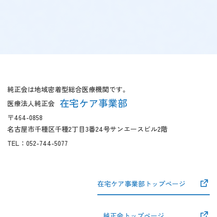
【こ
【共
こ
通
ま
フ
純正会は地域密着型総合医療機関です。
で
ッ
在宅ケア事業部
医療法人純正会
本
タ
〒464-0858
文
ー
名古屋市千種区千種2丁目3番24号サンエースビル2階
で
開
す】
始】
TEL：
052-744-5077
在宅ケア事業部トップページ
純正会トップページ