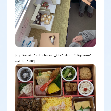
[caption id="attachment_544" align="alignnone"
width="500"]