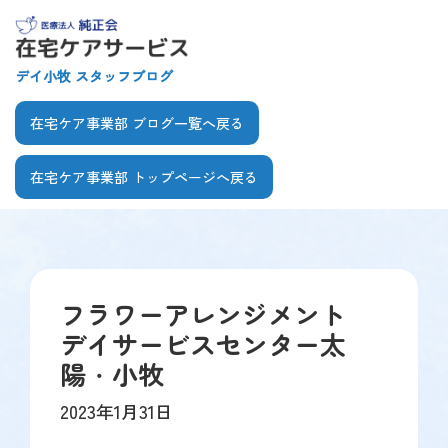
【こ
[共
こ
通
か
ヘ
デイ小牧 スタッフブログ
ら
ッ
共
ダ
在宅ケア事業部 ブログ一覧へ戻る
通
ー
ヘ
を
在宅ケア事業部 トップページへ戻る
ッ
飛
ダ
ば
【こ
【こ
ー
し
こ
こ
で
て
ま
か
す】
本
で
ら
文
フラワーアレンジメント
共
本
へ]
デイサービスセンター太
通
文
メ
で
陽・小牧
ニ
す】
2023年1月31日
ュ
ー