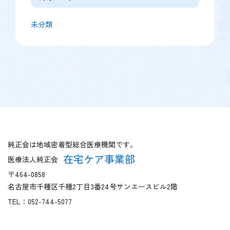
未分類
【こ
【共
こ
通
ま
フ
純正会は地域密着型総合医療機関です。
で
ッ
在宅ケア事業部
医療法人純正会
本
タ
〒464-0858
文
ー
名古屋市千種区千種2丁目3番24号サンエースビル2階
で
開
す】
始】
TEL：
052-744-5077